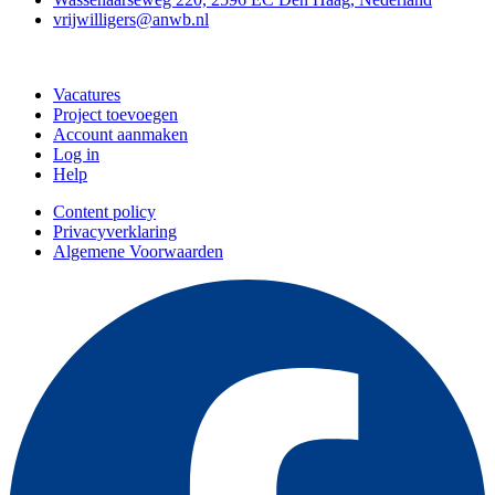
vrijwilligers@anwb.nl
Doe mee
Vacatures
Project toevoegen
Account aanmaken
Log in
Help
Content policy
Privacyverklaring
Algemene Voorwaarden