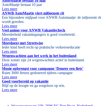
AutoMaatje bestaat 10 jaar
AutoMaatje bestaat 10 jaar
Lees meer
ANWB AutoMaatje viert miljoenste rit
Een bijzondere mijlpaal voor ANWB Automaatje: de miljoenste rit
wordt gereden.
Lees meer
Veel animo voor ANWB Vakantiecheck
Meerderheid vakantiegangers is goed voorbereid.
Lees meer
Mee(doen) met Streetwise
Ieder kind heeft recht op praktische verkeerseducatie
Lees meer
Wegenwachten aan het werk in het buitenland
Deze zomer zijn 24 wegenwachten actief in buitenland.
Lees meer
Mooie opbrengst voor campagne ‘Doneer een fiets’
Ruim 3000 fietsen gedoneerd tijdens campagne
Lees meer
Goed voorbereid op vakantie
Blijf op de hoogte en ga zorgeloos op reis.
Lees meer
Contact
Wassenaarseweg 220, 2596 EC Den Haag, Nederland