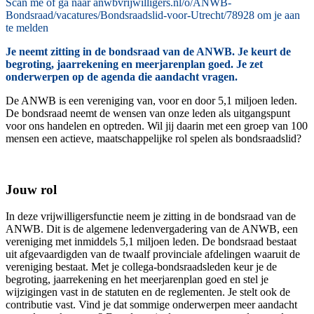
Scan me of ga naar anwbvrijwilligers.nl/o/ANWB-
Bondsraad/vacatures/Bondsraadslid-voor-Utrecht/78928 om je aan
te melden
Je neemt zitting in de bondsraad van de ANWB. Je keurt de
begroting, jaarrekening en meerjarenplan goed. Je zet
onderwerpen op de agenda die aandacht vragen.
De ANWB is een vereniging van, voor en door 5,1 miljoen leden.
De bondsraad neemt de wensen van onze leden als uitgangspunt
voor ons handelen en optreden. Wil jij daarin met een groep van 100
mensen een actieve, maatschappelijke rol spelen als bondsraadslid?
Jouw rol
In deze vrijwilligersfunctie neem je zitting in de bondsraad van de
ANWB. Dit is de algemene ledenvergadering van de ANWB, een
vereniging met inmiddels 5,1 miljoen leden. De bondsraad bestaat
uit afgevaardigden van de twaalf provinciale afdelingen waaruit de
vereniging bestaat. Met je collega-bondsraadsleden keur je de
begroting, jaarrekening en het meerjarenplan goed en stel je
wijzigingen vast in de statuten en de reglementen. Je stelt ook de
contributie vast. Vind je dat sommige onderwerpen meer aandacht