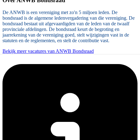
Over
ANWB Bondsraad
De ANWB is een vereniging met zo'n 5 miljoen leden. De
bondsraad is de algemene ledenvergadering van die vereniging. De
bondsraad bestaat uit afgevaardigden van de leden van de twaalf
provinciale afdelingen. De bondsraad keurt de begroting en
jaarrekening van de vereniging goed, stelt wijzigingen vast in de
statuten en de reglementen, en stelt de contributie vast.
Bekijk meer vacatures van ANWB Bondsraad