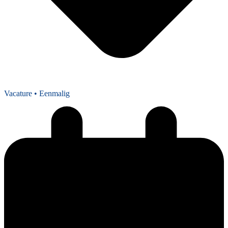
Vacature
• Eenmalig