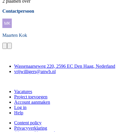
2 plaatsen over
Contactpersoon
Maarten
Kok
Contact
Wassenaarseweg 220, 2596 EC Den Haag, Nederland
vrijwilligers@anwb.nl
Doe mee
Vacatures
Project toevoegen
Account aanmaken
Log in
Help
Content policy
Privacyverklaring