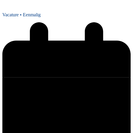
Vacature
• Eenmalig