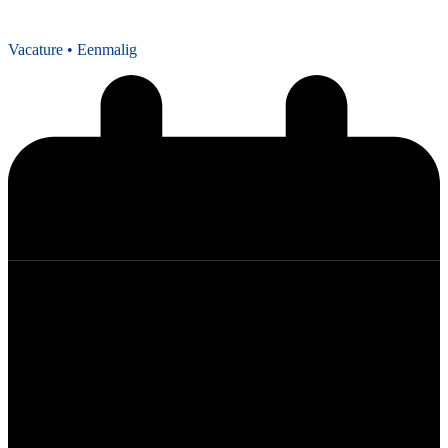
Vacature
• Eenmalig