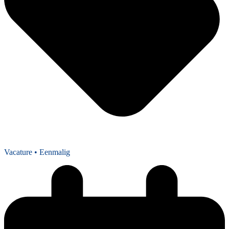
Vacature
• Eenmalig