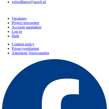
vrijwilligers@anwb.nl
Doe mee
Vacatures
Project toevoegen
Account aanmaken
Log in
Help
Content policy
Privacyverklaring
Algemene Voorwaarden