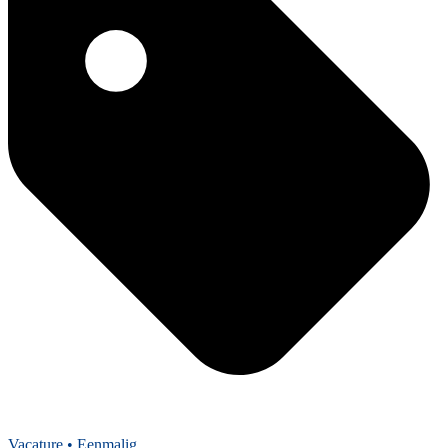
Vacature
• Eenmalig