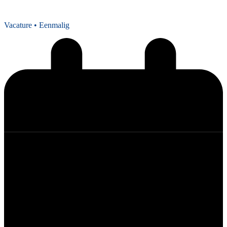
Vacature
• Eenmalig