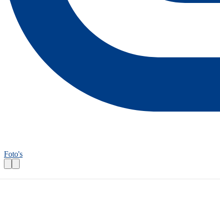
Foto's
Fietsroutecontroleur: Echtenerroute
Praktische informatie