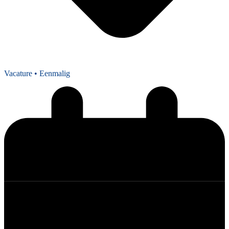
Vacature
• Eenmalig