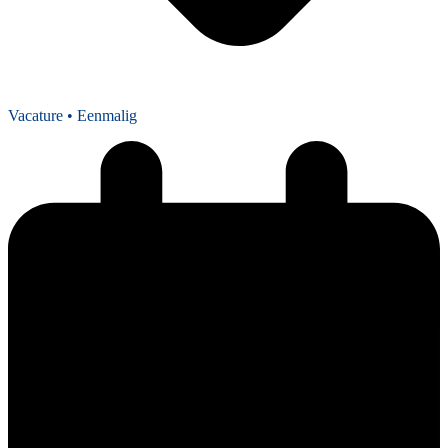
Vacature
• Eenmalig