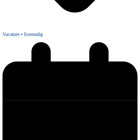
Vacature
• Eenmalig