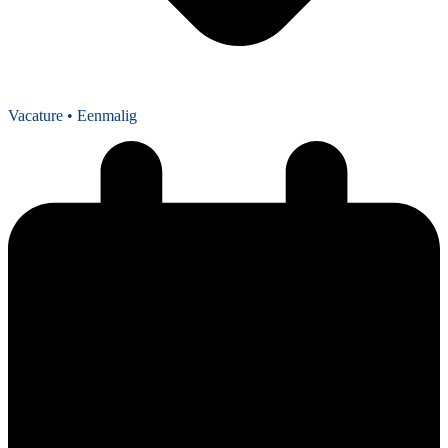
Vacature
• Eenmalig