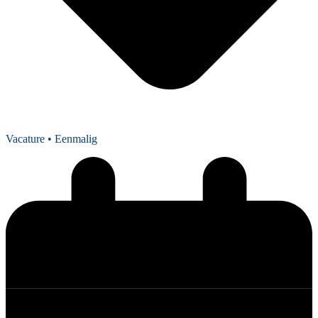
Vacature
• Eenmalig