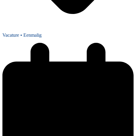
Vacature
• Eenmalig