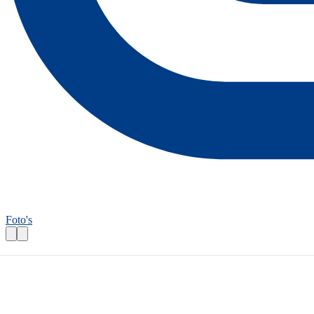
Foto's
Wandelroutecontroleur: Zuider Kluftrout
Praktische informatie