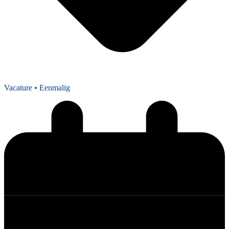
Vacature
• Eenmalig