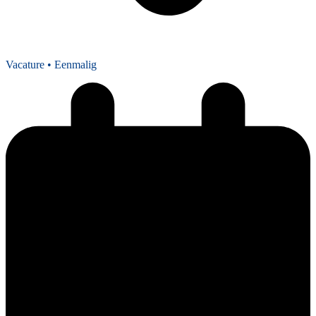
Vacature
• Eenmalig