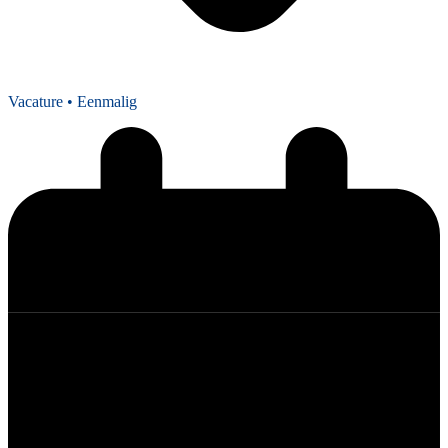
Vacature
• Eenmalig