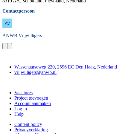
8319 AA, Schokland, Flevoland, Nederland
Contactpersoon
ANWB
Vrijwilligers
Contact
Wassenaarseweg 220, 2596 EC Den Haag, Nederland
vrijwilligers@anwb.nl
Doe mee
Vacatures
Project toevoegen
Account aanmaken
Log in
Help
Content policy
Privacyverklaring