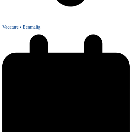
Vacature
• Eenmalig