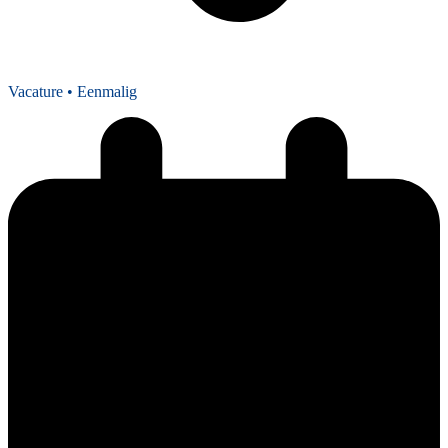
Vacature
• Eenmalig