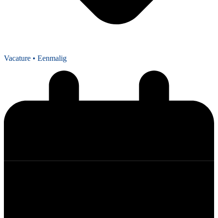
Vacature
• Eenmalig