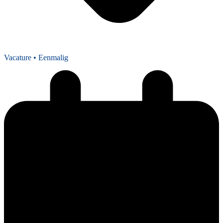
Vacature
• Eenmalig