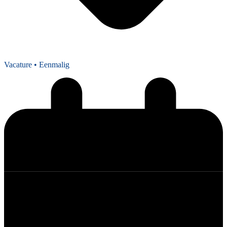
Vacature
• Eenmalig