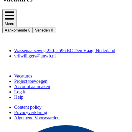
Menu
Aankomende
0
Verleden
0
Contact
Wassenaarseweg 220, 2596 EC Den Haag, Nederland
vrijwilligers@anwb.nl
Doe mee
Vacatures
Project toevoegen
Account aanmaken
Log in
Help
Content policy
Privacyverklaring
Algemene Voorwaarden