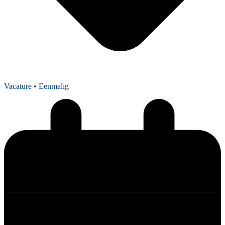
Vacature
• Eenmalig