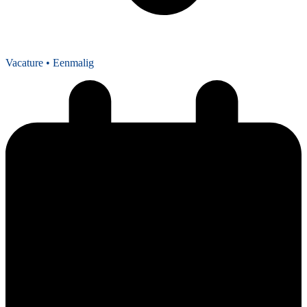
Vacature
• Eenmalig