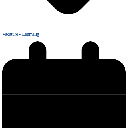
Vacature
• Eenmalig