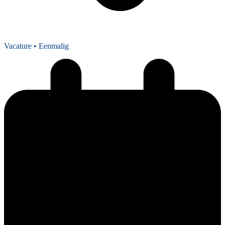
Vacature
• Eenmalig