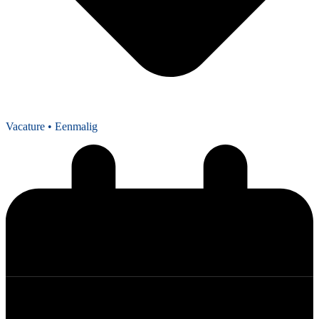
Vacature
• Eenmalig