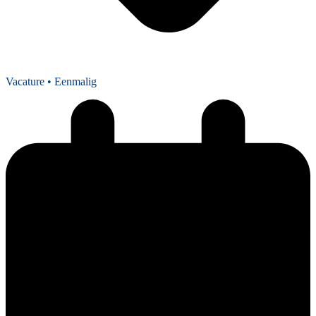
Vacature
• Eenmalig