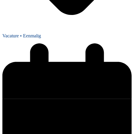
Vacature
• Eenmalig