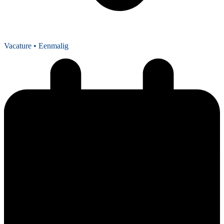
Vacature
• Eenmalig