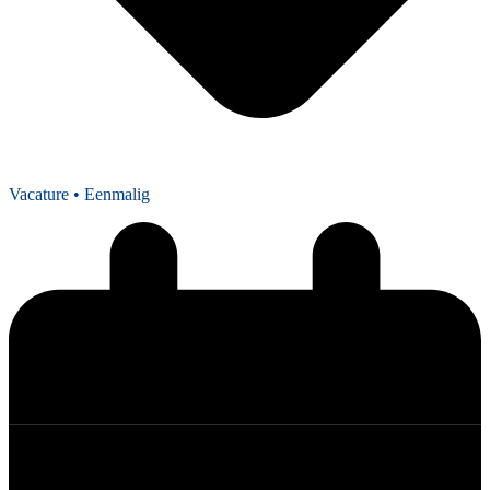
Vacature
• Eenmalig