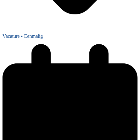
Vacature
• Eenmalig