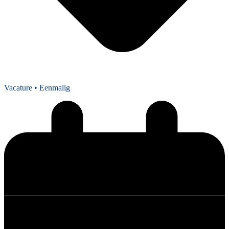
Vacature
• Eenmalig