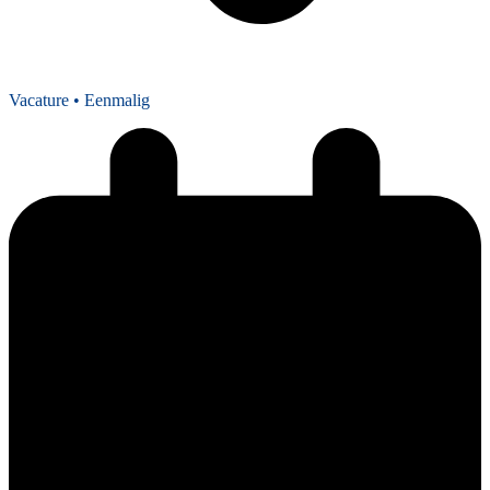
Vacature
• Eenmalig