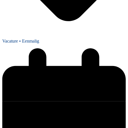
Vacature
• Eenmalig