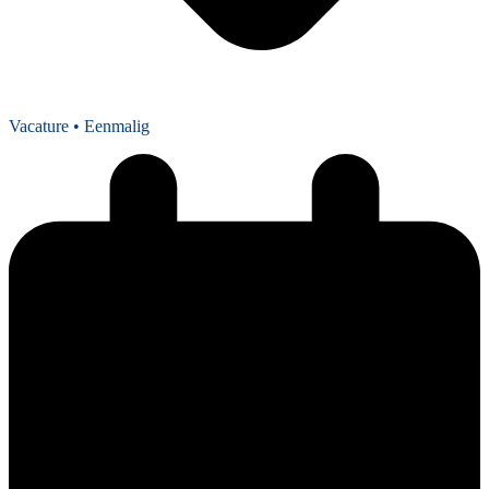
Vacature
• Eenmalig