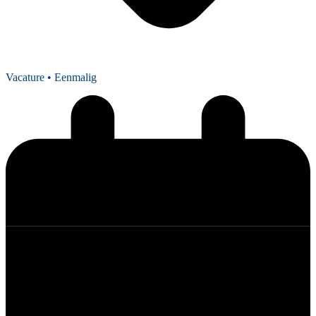
Vacature
• Eenmalig