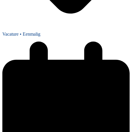
Vacature
• Eenmalig