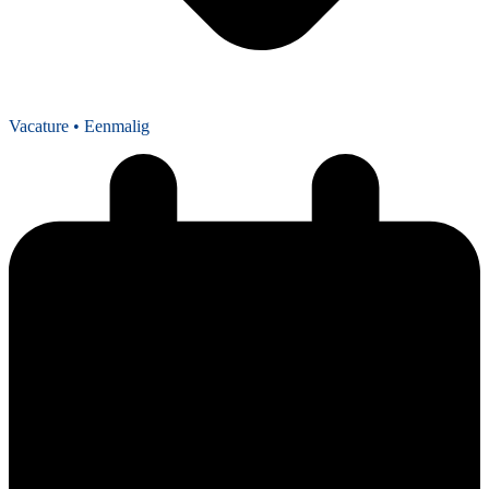
Vacature
• Eenmalig