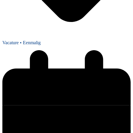
Vacature
• Eenmalig