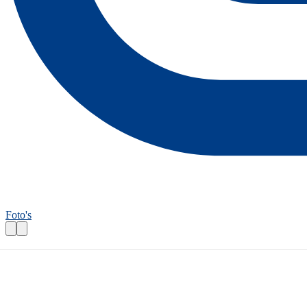
Foto's
Wandelroutecontroleur: Kastelenroute Vo
Praktische informatie