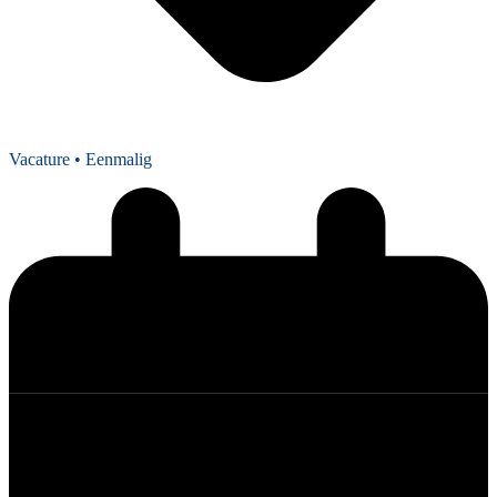
Vacature
• Eenmalig