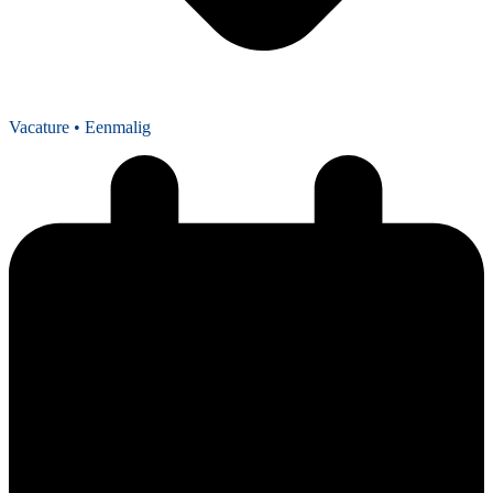
Vacature
• Eenmalig