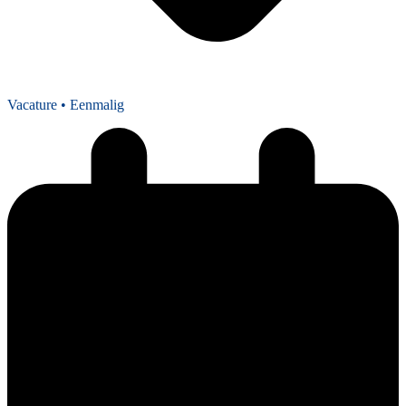
Vacature
• Eenmalig