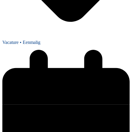
Vacature
• Eenmalig