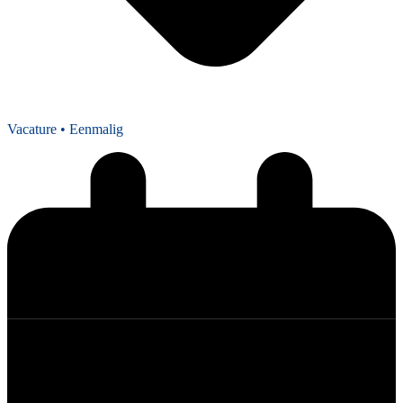
Vacature
• Eenmalig