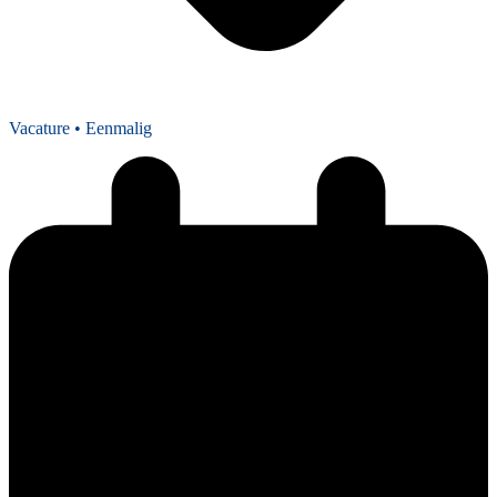
Vacature
• Eenmalig