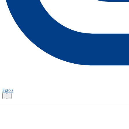
Foto's
Fietsroutecontroleur: Oldambtroute
Praktische informatie