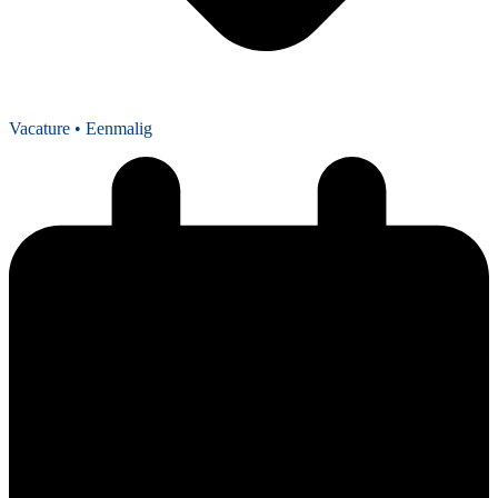
Vacature
• Eenmalig