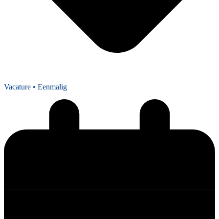
Vacature
• Eenmalig