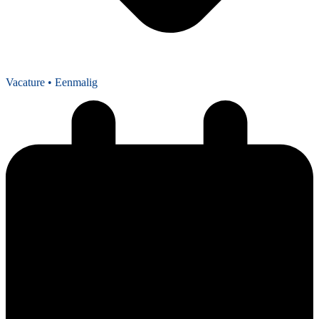
Vacature
• Eenmalig