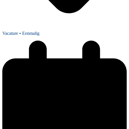
Vacature
• Eenmalig