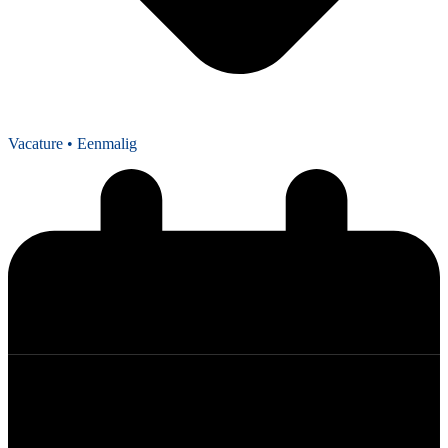
Vacature
• Eenmalig