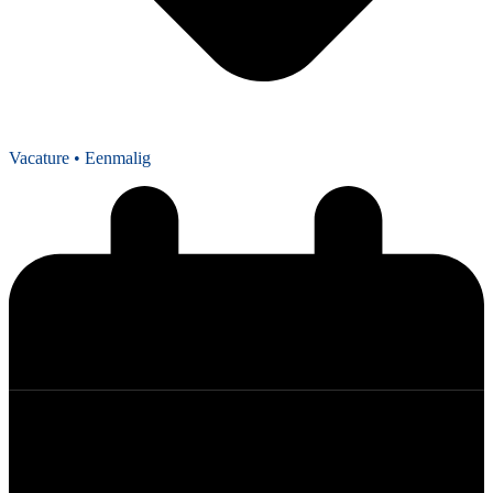
Vacature
• Eenmalig