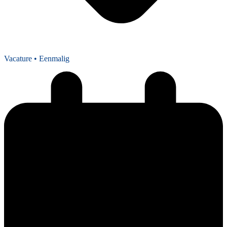
Vacature
• Eenmalig