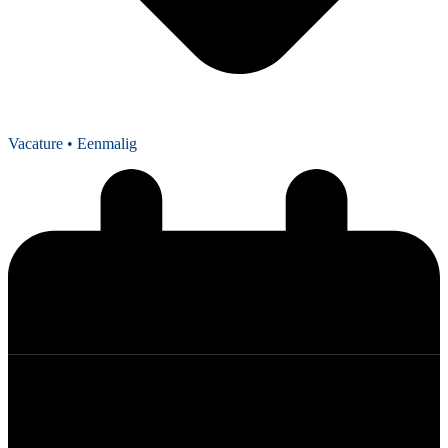
Vacature
• Eenmalig