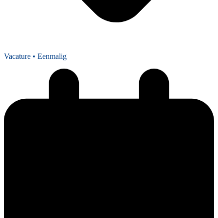
Vacature
• Eenmalig