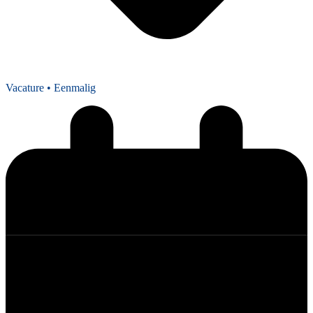
Vacature
• Eenmalig