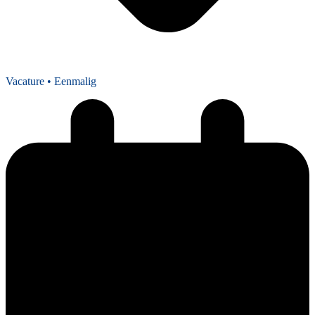
Vacature
• Eenmalig