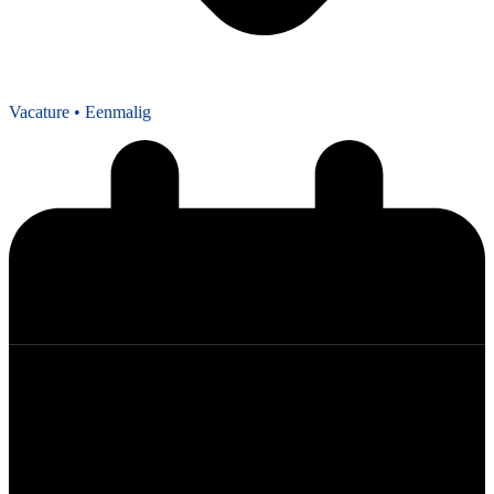
Vacature
• Eenmalig