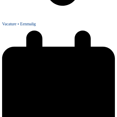
Vacature
• Eenmalig