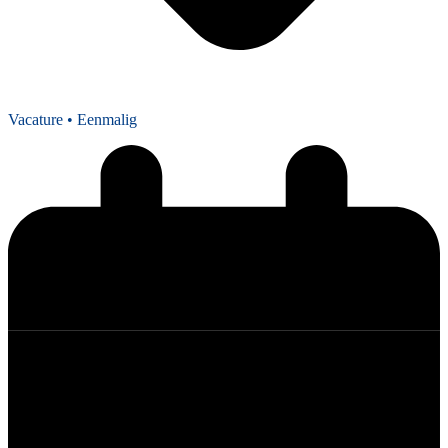
Vacature
• Eenmalig