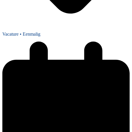
Vacature
• Eenmalig