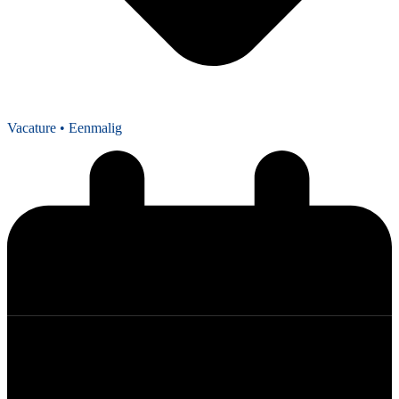
Vacature
• Eenmalig