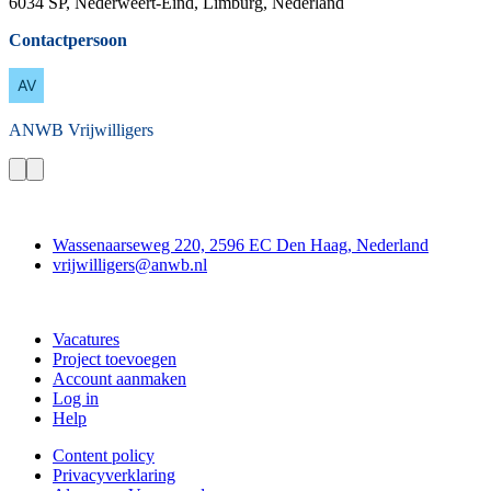
6034 SP, Nederweert-Eind, Limburg, Nederland
Contactpersoon
ANWB
Vrijwilligers
Contact
Wassenaarseweg 220, 2596 EC Den Haag, Nederland
vrijwilligers@anwb.nl
Doe mee
Vacatures
Project toevoegen
Account aanmaken
Log in
Help
Content policy
Privacyverklaring