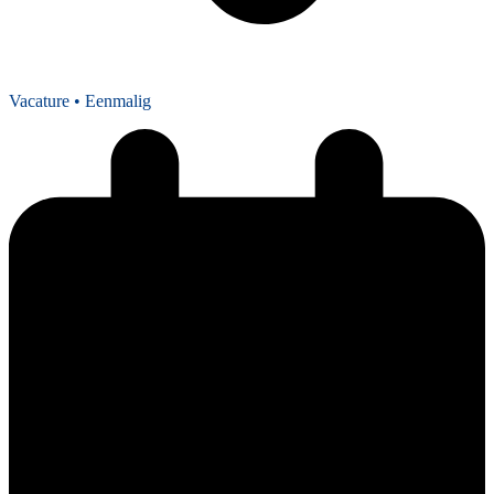
Vacature
• Eenmalig