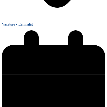
Vacature
• Eenmalig