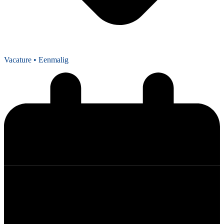
Vacature
• Eenmalig