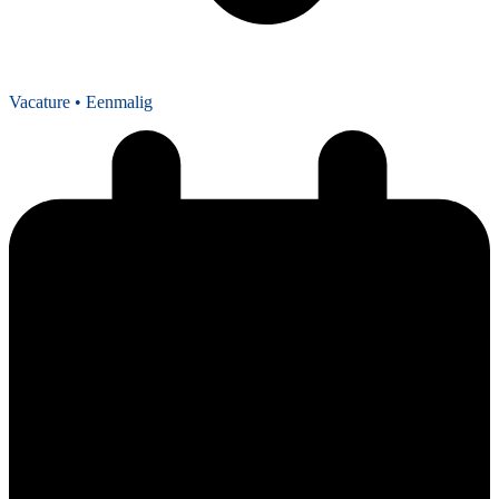
Vacature
• Eenmalig