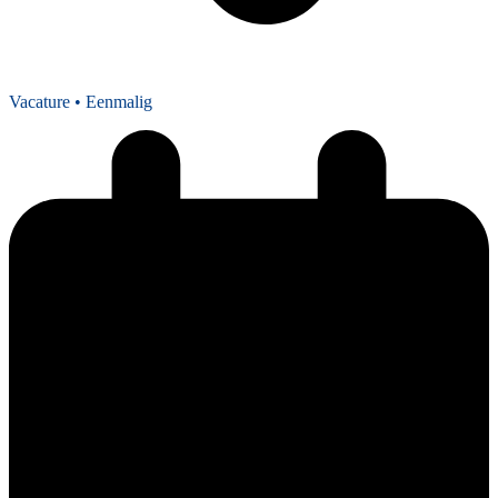
Vacature
• Eenmalig