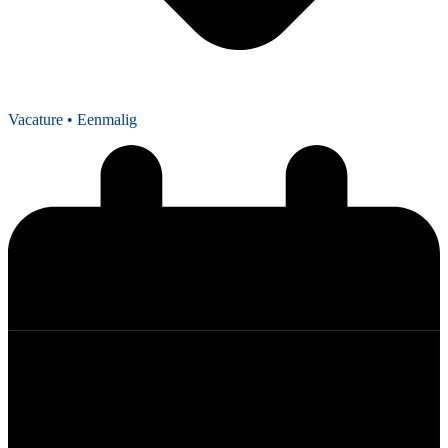
Vacature
• Eenmalig