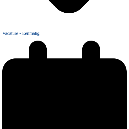
Vacature
• Eenmalig