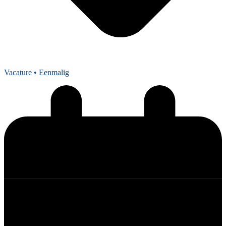
Vacature
• Eenmalig