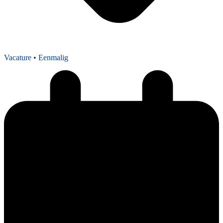
Vacature
• Eenmalig