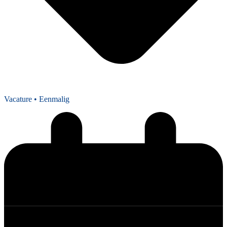
Vacature
• Eenmalig