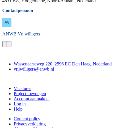
4631 BA, Hoogerheide, Noord-Brabant, Nederland
Contactpersoon
ANWB
Vrijwilligers
Contact
Wassenaarseweg 220, 2596 EC Den Haag, Nederland
vrijwilligers@anwb.nl
Doe mee
Vacatures
Project toevoegen
Account aanmaken
Log in
Help
Content policy
Privacyverklaring