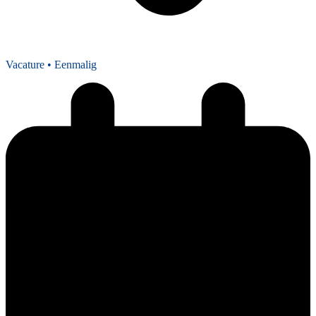
Vacature
• Eenmalig