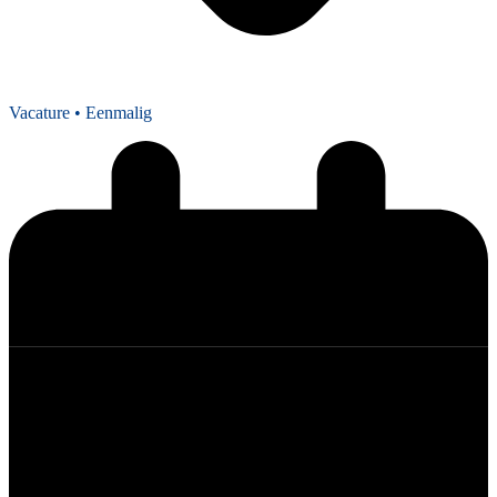
Vacature
• Eenmalig