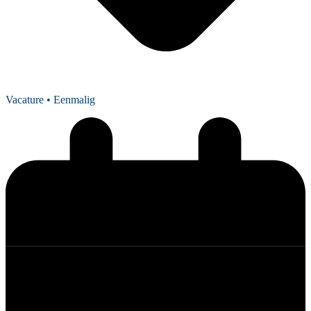
Vacature
• Eenmalig