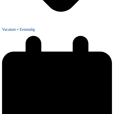
Vacature
• Eenmalig