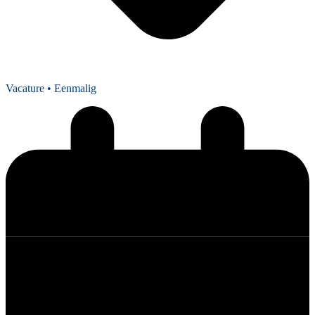
Vacature
• Eenmalig