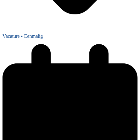
Vacature
• Eenmalig