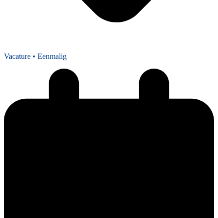
Vacature
• Eenmalig