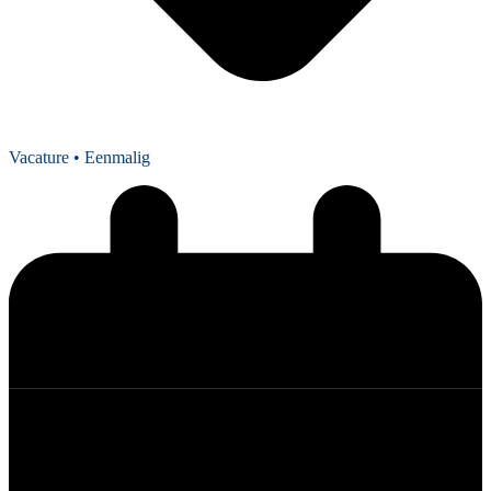
Vacature
• Eenmalig