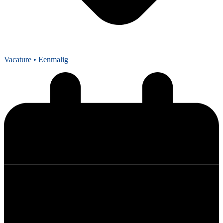
Vacature
• Eenmalig