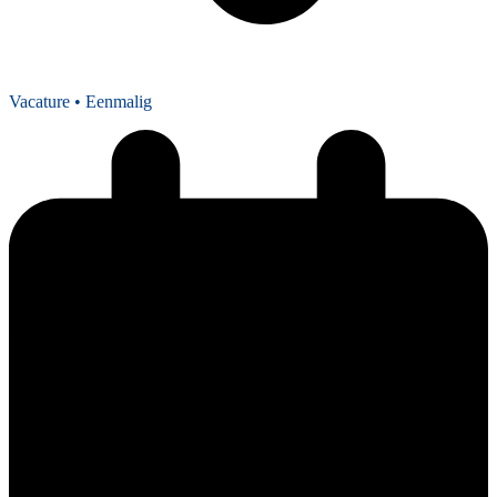
Vacature
• Eenmalig