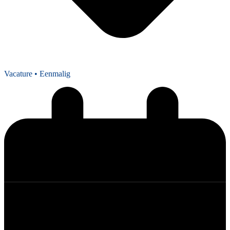
Vacature
• Eenmalig