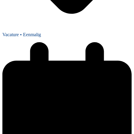
Vacature
• Eenmalig