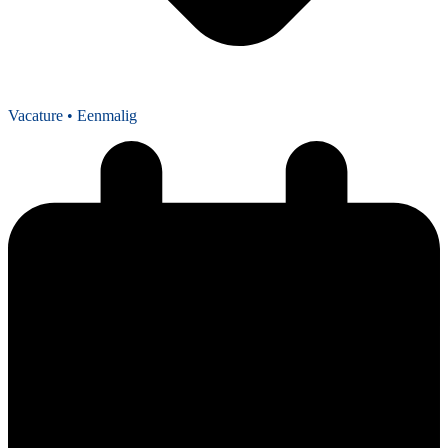
Vacature
• Eenmalig