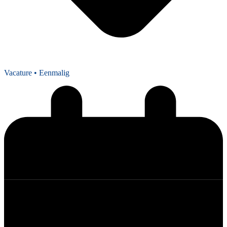
Vacature
• Eenmalig